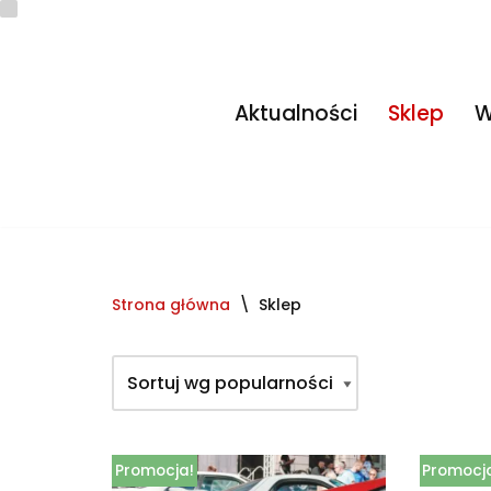
Przejdź
do
Aktualności
Sklep
W
treści
Strona główna
\
Sklep
Promocja!
Promocj