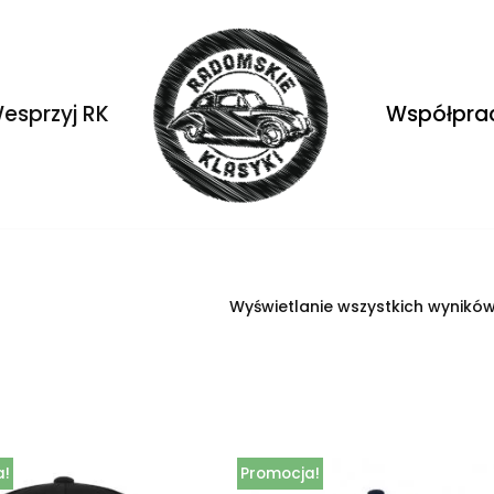
esprzyj RK
Współpra
Wyświetlanie wszystkich wyników
a!
Promocja!