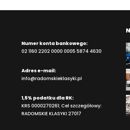
N
Numer konta bankowego:
02 1160 2202 0000 0005 5874 4630
Adres e-mail:
info@radomskieklasyki.pl
1,5% podatku dla RK:
KRS 0000270261; Cel szczegółowy:
RADOMSKIE KLASYKI 27017