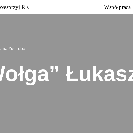
Wesprzyj RK
Współpraca
a na YouTube
ołga” Łukas
4