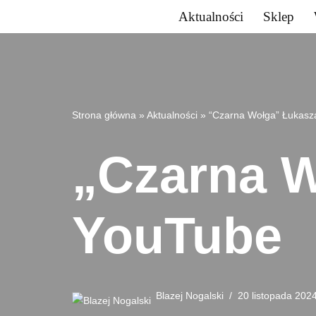
Aktualności
Sklep
Przejdź
do
treści
Strona główna
»
Aktualności
»
“Czarna Wołga” Łukasz
„Czarna W
YouTube
Blazej Nogalski
20 listopada 202