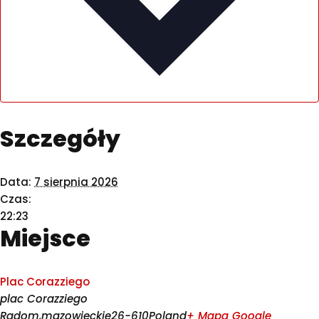
Szczegóły
Data:
7 sierpnia 2026
Czas:
22:23
Miejsce
Plac Corazziego
plac Corazziego
Radom
,
mazowieckie
26-610
Poland
+ Mapa Google