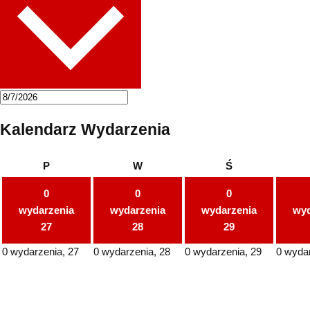
Kalendarz Wydarzenia
P
W
Ś
0
0
0
wydarzenia
wydarzenia
wydarzenia
wyd
27
28
29
0 wydarzenia,
27
0 wydarzenia,
28
0 wydarzenia,
29
0 wyda