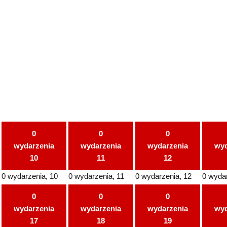
0
0
0
wydarzenia
wydarzenia
wydarzenia
wyd
10
11
12
0 wydarzenia,
10
0 wydarzenia,
11
0 wydarzenia,
12
0 wyda
0
0
0
wydarzenia
wydarzenia
wydarzenia
wyd
17
18
19