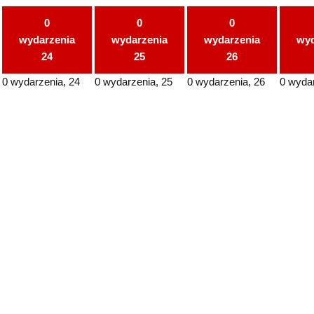
0
0
0
wydarzenia
wydarzenia
wydarzenia
wyd
24
25
26
0 wydarzenia,
24
0 wydarzenia,
25
0 wydarzenia,
26
0 wyda