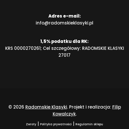
Adres e-mail:
info@radomskieklasyki.pl
1,5% podatku dla RK:
KRS 0000270261; Cel szczegółowy: RADOMSKIE KLASYKI
27017
© 2026
Radomskie Klasyki
. Projekt i realizacja:
Filip
Kowalczyk
.
|
|
Zwroty
Polityka prywatności
Regulamin sklepu