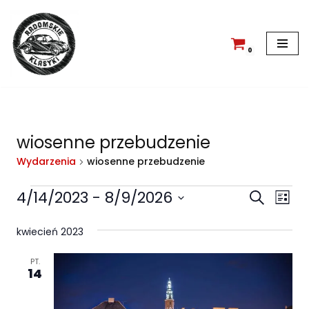
Przejdź
do
0
treści
wiosenne przebudzenie
Wydarzenia
wiosenne przebudzenie
Wyda
Wy
4/14/2023
 - 
8/9/2026
Szukaj
Lista
Wid
Wybierz
Nawi
na
kwiecień 2023
datę.
po
PT.
wyszu
14
i