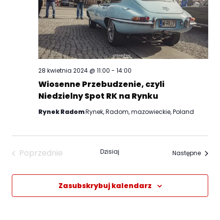
28 kwietnia 2024 @ 11:00
-
14:00
Wiosenne Przebudzenie, czyli
Niedzielny Spot RK na Rynku
Rynek Radom
Rynek, Radom, mazowieckie, Poland
Poprzednie
Dzisiaj
Wydar
Następne
Wydarzenia
Zasubskrybuj kalendarz