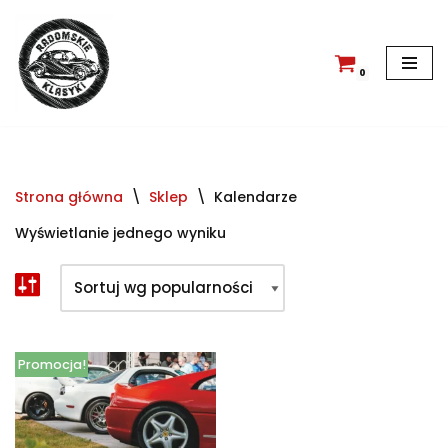
Przejdź
do
0
treści
Strona główna
\
Sklep
\
Kalendarze
Wyświetlanie jednego wyniku
Promocja!