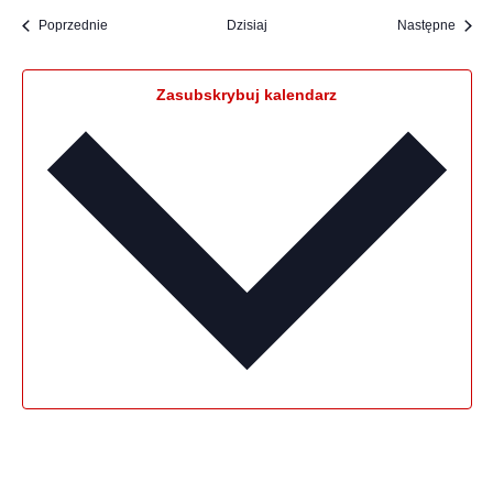
Wydar
Poprzednie
Dzisiaj
Następne
Wydarzenia
Zasubskrybuj kalendarz