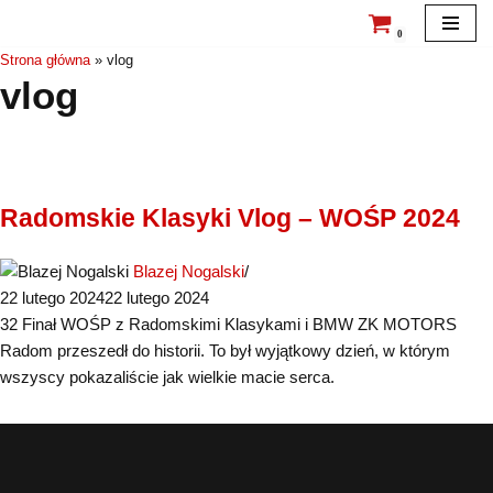
0
Przejdź
Strona główna
»
vlog
vlog
do
treści
Radomskie Klasyki Vlog – WOŚP 2024
Blazej Nogalski
22 lutego 2024
22 lutego 2024
32 Finał WOŚP z Radomskimi Klasykami i BMW ZK MOTORS
Radom przeszedł do historii. To był wyjątkowy dzień, w którym
wszyscy pokazaliście jak wielkie macie serca.