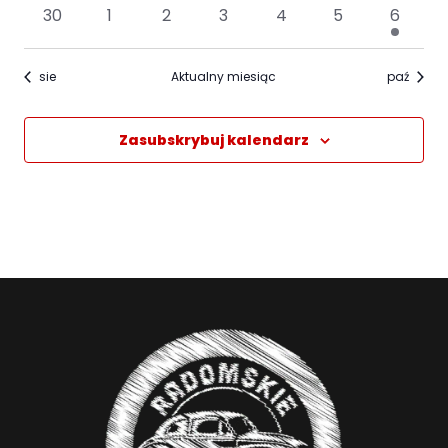
wydarzenia
wydarzenia
wydarzenia
wydarzenia
wydarzenia
wydarzenia
wydarz
0
0
0
0
0
0
1
30
1
2
3
4
5
6
wydarzenia
wydarzenia
wydarzenia
wydarzenia
wydarzenia
wydarzenia
wydarz
sie
Aktualny miesiąc
paź
Zasubskrybuj kalendarz