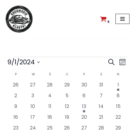
Przejdź
do
0
treści
Wyda
Wy
9/1/2024
Szukaj
Miesi
Wid
Wybierz
Nawi
Kalendarz
P
W
Ś
C
P
S
N
na
datę.
po
0
0
0
0
0
0
1
26
27
28
29
30
31
1
Wydarzenia
wydarzenia
wydarzenia
wydarzenia
wydarzenia
wydarzenia
wydarzenia
wydarz
wyszu
0
0
0
0
0
0
0
2
3
4
5
6
7
8
wydarzenia
wydarzenia
wydarzenia
wydarzenia
wydarzenia
wydarzenia
wydarz
i
0
0
0
0
1
0
0
9
10
11
12
13
14
15
wydarzenia
wydarzenia
wydarzenia
wydarzenia
wydarzenie
wydarzenia
wydarz
wido
0
0
0
0
0
0
0
16
17
18
19
20
21
22
wydarzenia
wydarzenia
wydarzenia
wydarzenia
wydarzenia
wydarzenia
wydarz
0
0
0
0
0
0
0
23
24
25
26
27
28
29