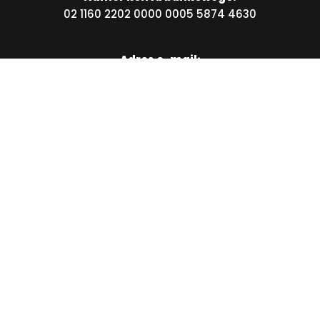
02 1160 2202 0000 0005 5874 4630
Adres e-mail:
info@radomskieklasyki.pl
1,5% podatku dla RK:
KRS 0000270261; Cel szczegółowy: RADOMSKIE KLASYKI
27017
© 2026
Radomskie Klasyki
. Projekt i realizacja:
Filip
Kowalczyk
.