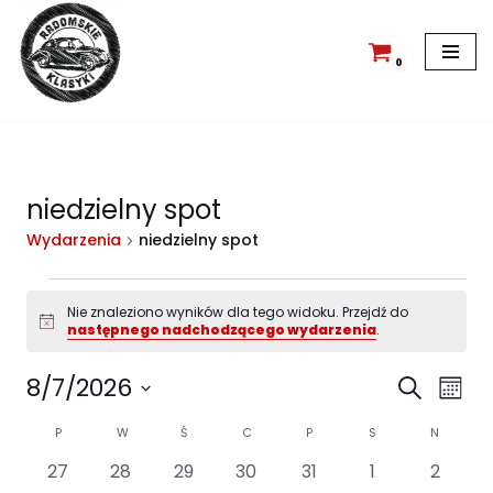
Przejdź
do
0
treści
niedzielny spot
Wydarzenia
niedzielny spot
Nie znaleziono wyników dla tego widoku. Przejdź do
Powiadomienie
następnego nadchodzącego wydarzenia
.
Wyda
Wy
8/7/2026
Szukaj
Miesi
Wid
Wybierz
Nawi
Kalendarz
P
W
Ś
C
P
S
N
na
datę.
po
0
0
0
0
0
0
0
27
28
29
30
31
1
2
Wydarzenia