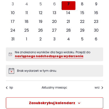
wydarzenia
wydarzenia
wydarzenia
wydarzenia
wydarzenia
wydarzenia
wydarz
wyszu
0
0
0
0
0
0
0
3
4
5
6
7
8
9
wydarzenia
wydarzenia
wydarzenia
wydarzenia
wydarzenia
wydarzenia
wydarz
i
0
0
0
0
0
0
0
10
11
12
13
14
15
16
wydarzenia
wydarzenia
wydarzenia
wydarzenia
wydarzenia
wydarzenia
wydarz
wido
0
0
0
0
0
0
0
17
18
19
20
21
22
23
wydarzenia
wydarzenia
wydarzenia
wydarzenia
wydarzenia
wydarzenia
wydarz
0
0
0
0
0
0
0
24
25
26
27
28
29
30
wydarzenia
wydarzenia
wydarzenia
wydarzenia
wydarzenia
wydarzenia
wydarze
0
0
0
0
0
0
0
31
1
2
3
4
5
6
wydarzenia
wydarzenia
wydarzenia
wydarzenia
wydarzenia
wydarzenia
wydarz
Nie znaleziono wyników dla tego widoku. Przejdź do
Powiadomienie
następnego nadchodzącego wydarzenia
.
Brak wydarzeń w tym dniu.
Powiadomienie
lip
Aktualny miesiąc
wrz
Zasubskrybuj kalendarz