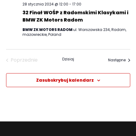
28 stycznia 2024 @ 12:00
-
17:00
32 Finał WOŚP z Radomskimi Klasykami i
BMW ZK Motors Radom
BMW ZK MOTORS RADOM
ul. Warszawska 234, Radom,
mazowieckie, Poland
Poprzednie
Dzisiaj
Wyda
Następne
Wydarzenia
Zasubskrybuj kalendarz