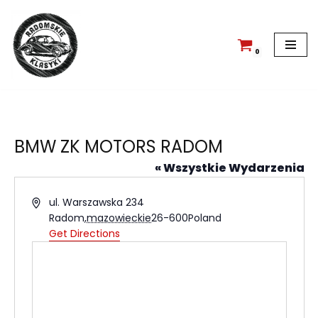
Przejdź
do
0
treści
BMW ZK MOTORS RADOM
« Wszystkie Wydarzenia
Address
ul. Warszawska 234
Radom
,
mazowieckie
26-600
Poland
Get Directions