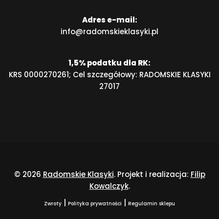
Adres e-mail:
info@radomskieklasyki.pl
1,5% podatku dla RK:
KRS 0000270261; Cel szczegółowy: RADOMSKIE KLASYKI
27017
© 2026
Radomskie Klasyki
. Projekt i realizacja:
Filip
Kowalczyk
.
|
|
Zwroty
Polityka prywatności
Regulamin sklepu