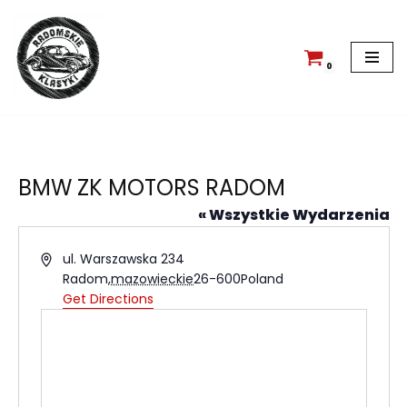
Przejdź
do
0
treści
BMW ZK MOTORS RADOM
« Wszystkie Wydarzenia
Address
ul. Warszawska 234
Radom
,
mazowieckie
26-600
Poland
Get Directions