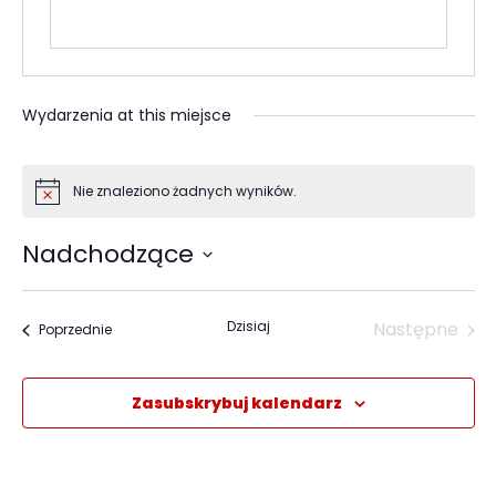
Wydarzenia at this miejsce
Nie znaleziono żadnych wyników.
Powiadomienie
Nadchodzące
Wybierz
datę.
Dzisiaj
Następne
Wydarzenia
Poprzednie
Wydarze
Zasubskrybuj kalendarz